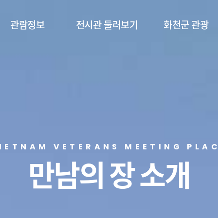
관람정보
전시관 둘러보기
화천군 관광
관람안내
층별안내
화천군 관광
시설안내
제1전시실
제2전시실
제3전시실
IETNAM VETERANS MEETING PLA
만남의 장 소개