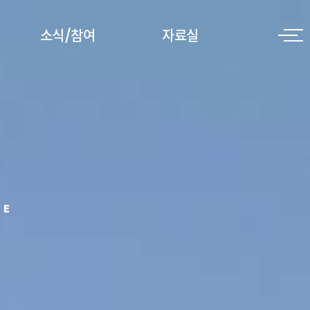
소식/참여
자료실
공지사항
역사
포토갤러리
문화
FAQ
오음리
CE