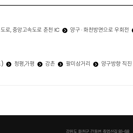
속도로, 중앙고속도로 춘천 IC
양구 · 화천방면으로 우회전
도)
청평,가평
강촌
팔미삼거리
양구방향 직
강원도 화천군 간동면 죽엽산길 81-68